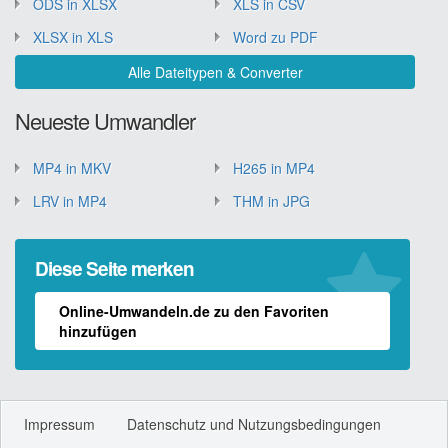
ODS in XLSX
XLS in CSV
XLSX in XLS
Word zu PDF
Alle Dateitypen & Converter
Neueste Umwandler
MP4 in MKV
H265 in MP4
LRV in MP4
THM in JPG
Diese Seite merken
Online-Umwandeln.de zu den Favoriten
hinzufügen
Impressum
Datenschutz und Nutzungsbedingungen