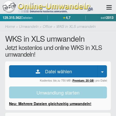
129.315.562
Dateien
★
4,7
seit
2013
Home
»
Umwandeln
»
Office
»
WKS in XLS umwandeln
WKS in XLS umwandeln
Jetzt kostenlos und online WKS in XLS
umwandeln!
Datei wählen
Kostenlos: bis zu 750 MB (
Premium: 20 GB
) pro Datei
Umwandlung starten
Neu: Mehrere Dateien gleichzeitig umwandeln!